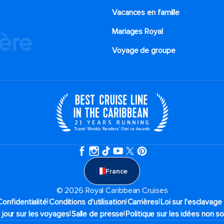
Vacances en famille
Mariages Royal
ière
Voyage de groupe​
France
© 2026 Royal Caribbean Cruises
|
|
|
Confidentialité
Conditions d'utilisation
Carrières
Loi sur l'esclavag
|
|
 jour sur les voyages
Salle de presse
Politique sur les idées non so