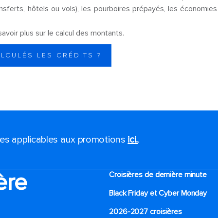
ferts, hôtels ou vols), les pourboires prépayés, les économies
avoir plus sur le calcul des montants.
LCULÉS LES CRÉDITS ?
ales applicables aux promotions
ici.
.
ère
Croisières de dernière minute
Black Friday et Cyber Monday
2026-2027 croisières