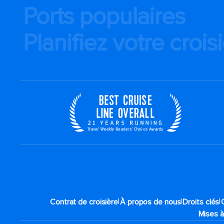
Ports populaires
Planifiez votre crois
|
|
|
Contrat de croisière
À propos de nous
Droits clés
Mises à