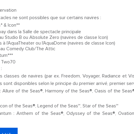
servation
les ne sont possibles que sur certains navires :
 & Icon**
y dans la Salle de spectacle principale
u Studio B ou Absolute Zero (navires de classe Icon)
 à l'AquaTheater ou l'AquaDome (navires de classe Icon)
 au Comedy Club/The Attic
tum***
u Two70
:
s classes de navires (par ex. Freedom, Voyager, Radiance et Vis
s sont disponibles selon le principe du premier arrivé, premier se
 : Allure of the Seas®, Harmony of the Seas®, Oasis of the Sea
as®
: Icon of the Seas®, Legend of the Seas℠, Star of the Seas℠
uantum : Anthem of the Seas®, Odyssey of the Seas®, Ovatio