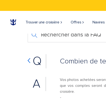
Trouver une croisière
Offres
Navires
Rechercher dans la FAQ
Q
Combien de tem
A
Vos photos achetées seront 
que vos comptes seront dés
croisière.
-