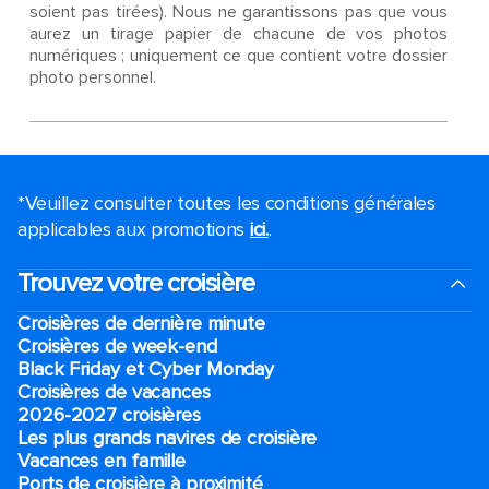
soient pas tirées). Nous ne garantissons pas que vous
aurez un tirage papier de chacune de vos photos
numériques ; uniquement ce que contient votre dossier
photo personnel.
*Veuillez consulter toutes les conditions générales
applicables aux promotions
ici.
.
Trouvez votre croisière
Croisières de dernière minute
Croisières de week-end
Black Friday et Cyber Monday
Croisières de vacances
2026-2027 croisières
Les plus grands navires de croisière
Vacances en famille
Ports de croisière à proximité