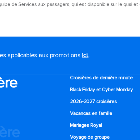
pe de Services aux passagers, qui est disponible sur le quai et da
ales applicables aux promotions
ici.
.
ère
Croisières de dernière minute
Black Friday et Cyber Monday
2026-2027 croisières
Vacances en famille
Mariages Royal
ière
Voyage de groupe​