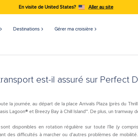
En visite de United States?
Aller au site
Destinations
Gérer ma croisière
ransport est-il assuré sur Perfect
oute la journée, au départ de la place Arrivals Plaza (près du Thri
sis Lagoon® et Breezy Bay à Chill Island℠. De plus, un tramway d
nt disponibles en rotation régulière sur toute l'île (y compri
ayant des difficultés à marcher ou d'autres problèmes de mobilit