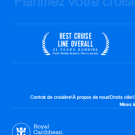
Planifiez votre crois
|
|
|
Contrat de croisière
À propos de nous
Droits clés
Mises à