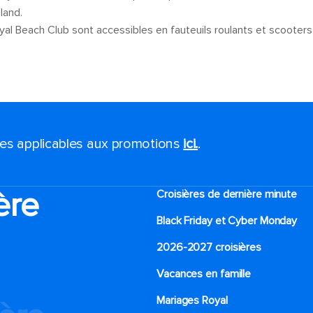
sland.
oyal Beach Club sont accessibles en fauteuils roulants et scoote
ales applicables aux promotions
ici.
.
ère
Croisières de dernière minute
Black Friday et Cyber Monday
2026-2027 croisières
Vacances en famille
Mariages Royal