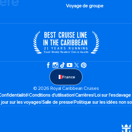
ière
Voyage de groupe​
France
© 2026 Royal Caribbean Cruises
|
|
|
Confidentialité
Conditions d'utilisation
Carrières
Loi sur l'esclavag
|
|
 jour sur les voyages
Salle de presse
Politique sur les idées non so