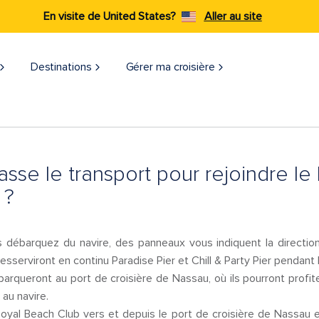
En visite de United States?
Aller au site
Destinations
Gérer ma croisière
se le transport pour rejoindre le
 ?
 débarquez du navire, des panneaux vous indiquent la direction
esserviront en continu Paradise Pier et Chill & Party Pier pendant
arqueront au port de croisière de Nassau, où ils pourront profite
au navire.
 Royal Beach Club vers et depuis le port de croisière de Nassau es