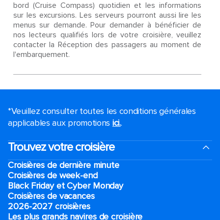
bord (Cruise Compass) quotidien et les informations
sur les excursions. Les serveurs pourront aussi lire les
menus sur demande. Pour demander à bénéficier de
nos lecteurs qualifiés lors de votre croisière, veuillez
contacter la Réception des passagers au moment de
l'embarquement.
*Veuillez consulter toutes les conditions générales
applicables aux promotions
ici.
.
Trouvez votre croisière
Croisières de dernière minute
Croisières de week-end
Black Friday et Cyber Monday
Croisières de vacances
2026-2027 croisières
Les plus grands navires de croisière