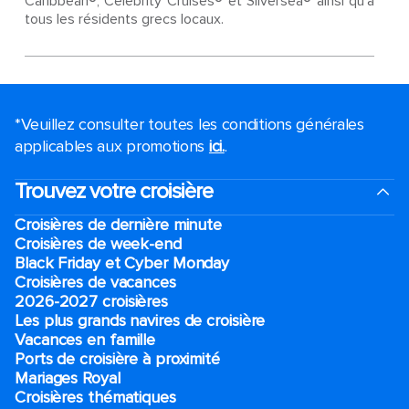
Caribbean®, Celebrity Cruises® et Silversea® ainsi qu'à
tous les résidents grecs locaux.
*Veuillez consulter toutes les conditions générales
applicables aux promotions
ici.
.
Trouvez votre croisière
Croisières de dernière minute
Croisières de week-end
Black Friday et Cyber Monday
Croisières de vacances
2026-2027 croisières
Les plus grands navires de croisière
Vacances en famille
Ports de croisière à proximité
Mariages Royal
Croisières thématiques