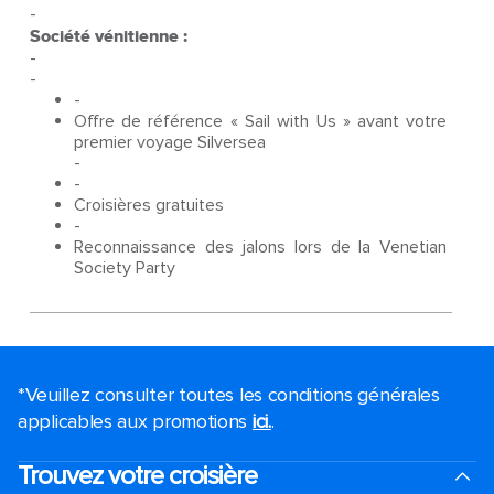
-
Société vénitienne :
-
-
-
Offre de référence « Sail with Us » avant votre
premier voyage Silversea
-
-
Croisières gratuites
-
Reconnaissance des jalons lors de la Venetian
Society Party
*Veuillez consulter toutes les conditions générales
applicables aux promotions
ici.
.
Trouvez votre croisière