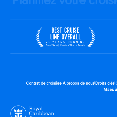
Planifiez votre crois
|
|
|
Contrat de croisière
À propos de nous
Droits clés
Mises à