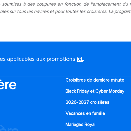
 soumises à des coupures en fonction de l'emplacement du nav
les sur tous les navires et pour toutes les croisières. La progra
ales applicables aux promotions
ici.
.
ère
Croisières de dernière minute
Black Friday et Cyber Monday
2026-2027 croisières
Vacances en famille
Mariages Royal