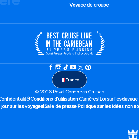
ière
Voyage de groupe​
France
© 2026 Royal Caribbean Cruises
|
|
|
Confidentialité
Conditions d'utilisation
Carrières
Loi sur l'esclavag
|
|
 jour sur les voyages
Salle de presse
Politique sur les idées non so