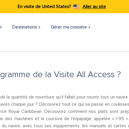
En visite de United States?
Aller au site
Destinations
Gérer ma croisière
ogramme de la Visite All Access ?
la quantité de nourriture qu'il fallait pour nourrir tout un navir
e lavés chaque jour ? Découvrez tout ce qui se passe en coulis
ience Royal Caribbean. Découvrez comment nos plats sont pré
lle des machines et la coursive de l'équipage, appelée « I-95 ».
e du navire, avec tous ses équipements, les manuels et cartes 