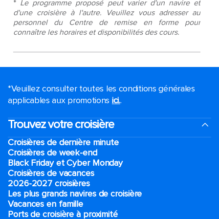
*
Le programme proposé peut varier d'un navire et
d'une croisière à l'autre. Veuillez vous adresser au
personnel du Centre de remise en forme pour
connaître les horaires et disponibilités des cours.
*Veuillez consulter toutes les conditions générales
applicables aux promotions
ici.
.
Trouvez votre croisière
Croisières de dernière minute
Croisières de week-end
Black Friday et Cyber Monday
Croisières de vacances
2026-2027 croisières
Les plus grands navires de croisière
Vacances en famille
Ports de croisière à proximité