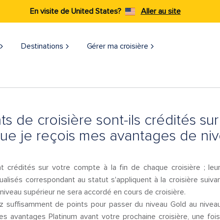
En visite de United States?
Aller au site
Destinations
Gérer ma croisière
ts de croisière sont-ils crédités s
ue je reçois mes avantages de niv
nt crédités sur votre compte à la fin de chaque croisière ; le
alisés correspondant au statut s'appliquent à la croisière suivant
niveau supérieur ne sera accordé en cours de croisière.
z suffisamment de points pour passer du niveau Gold au niveau 
s avantages Platinum avant votre prochaine croisière, une fois