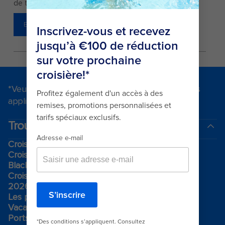
de traiter votre requête avant de pouvoir répondre.
EN SAVOIR PLUS
*Veuillez consulter toutes les conditions générales
applicables aux promotions
ici.
.
Trouvez votre croisière
Croisières de dernière minute
Croisières de week-end
Black Friday et Cyber Monday
Croisières de vacances
2026-2027 croisières
Les plus grands navires de croisière
Vacances en famille
Ports de croisière à proximité