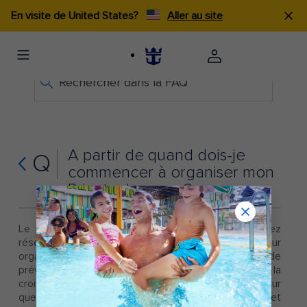
En visite de United States?
Aller au site
Rechercher dans la FAQ
À partir de quand dois-je
Q
commencer à organiser mon
Private Journey ?
Le plus tôt est le mieux ! Une fois que vous avez
réservé votre croisière, veuillez contacter l'équipe pour
organiser votre Royal Private Journey. Le mieux est de
prévoir au moins 21 jours avant la date de départ de la
croisière. Veuillez compter une journée ouvrable pour
que nos Destination Insiders aient le temps d'étudier et