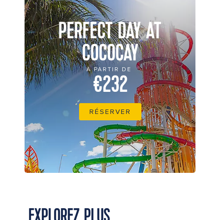
PERFECT DAY AT
COCOCAY
À PARTIR DE
€232
RÉSERVER
EXPLOREZ PLUS