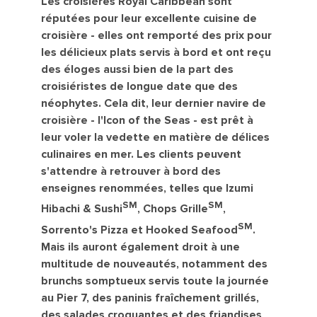
Les croisières Royal Caribbean sont
réputées pour leur excellente cuisine de
croisière - elles ont remporté des prix pour
les délicieux plats servis à bord et ont reçu
des éloges aussi bien de la part des
croisiéristes de longue date que des
néophytes. Cela dit, leur dernier navire de
croisière - l'Icon of the Seas - est prêt à
leur voler la vedette en matière de délices
culinaires en mer. Les clients peuvent
s'attendre à retrouver à bord des
enseignes renommées, telles que Izumi
SM
SM
Hibachi & Sushi
, Chops Grille
,
SM
Sorrento's Pizza et Hooked Seafood
.
Mais ils auront également droit à une
multitude de nouveautés, notamment des
brunchs somptueux servis toute la journée
au Pier 7, des paninis fraîchement grillés,
des salades croquantes et des friandises