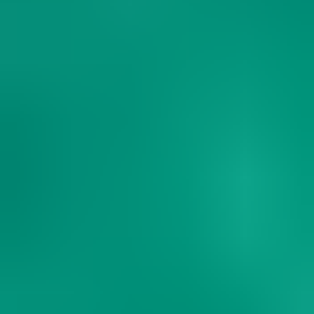
Découvrez les destinations de rêve Ultimate
Destinations℠ signées Royal Caribbean®, une
sélection des meilleures destinations de
vacances du monde : des sensations fortes à
battre tous les records, la détente absolue au
soleil, en résumé les meilleures journées plage
de votre vie.
Vivez des moments en famille à plein régime à Perfect
Day CocoCay. Si votre idée d’une journée de rêve à la
plage est plus tranquille, détendez-vous avec style dans