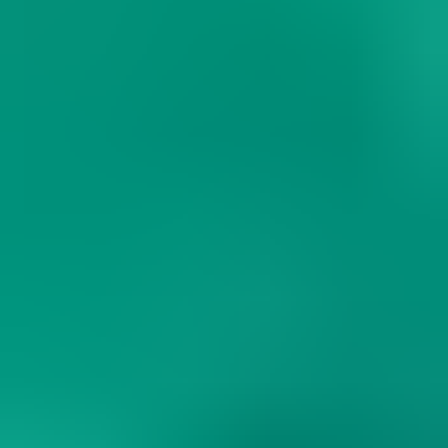
les Royal Beach Clubs℠ à Paradise Island, Santorin,
Cozumel et Lelepa, au Vanuatu, la première destination
de croisière privée de l’hémisphère sud. Ou évadez-vous
loin de tout dans les destinations Royal Exclusive
Destinations exclusives à Labadee, en Haïti.