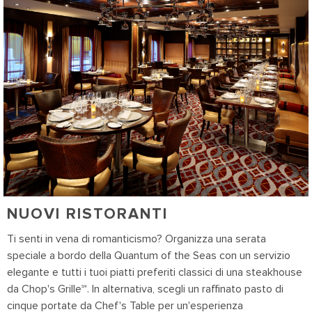
NUOVI RISTORANTI
Ti senti in vena di romanticismo? Organizza una serata
speciale a bordo della
Quantum of the Seas
con un servizio
elegante e tutti i tuoi piatti preferiti classici di una steakhouse
da Chop's Grille
℠
. In alternativa, scegli un raffinato pasto di
cinque portate da Chef's Table per un'esperienza