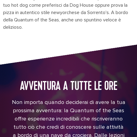
tuo hot dog come preferisci da Dog House oppure prova la
pizza in autentico stile newyorchese da Sorrento's. A bordo
della
Quantum of the Seas
, anche uno spuntino veloce è
delizioso.
AVVENTURA A TUTTE LE ORE
Non importa quando deciderai di avere la tua
prossima avventura: la Quantum of the Seas
offre esperienze incredibili che riscriveranno
tutto ciò che credi di conoscere sulle attività
a bordo di una nave da crociera. Dalle lezioni