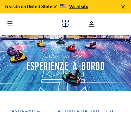
In visita da United States?
Vai al sito
COSE DA FARE
ESPERIENZE A BORDO
PANORAMICA
ATTIVITÀ DA SVOLGERE