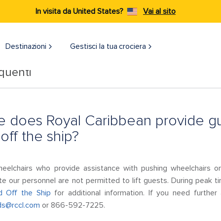
In visita da United States?
Vai al sito
Destinazioni​
Gestisci la tua crociera
quenti
 does Royal Caribbean provide gues
off the ship?
eelchairs who provide assistance with pushing wheelchairs o
te our personnel are not permitted to lift guests. During peak t
d Off the Ship
for additional information. If you need furthe
ds@rccl.com
or 866-592-7225.