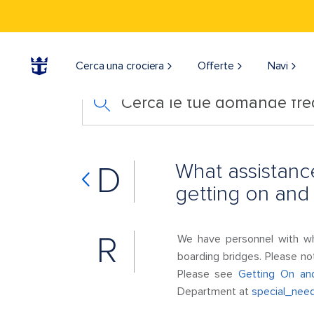
Cerca una crociera
Offerte
Navi
Cerca le tue domande fre
What assistance
D
getting on and 
R
We have personnel with wh
boarding bridges. Please no
Please see
Getting On an
Department at
special_nee