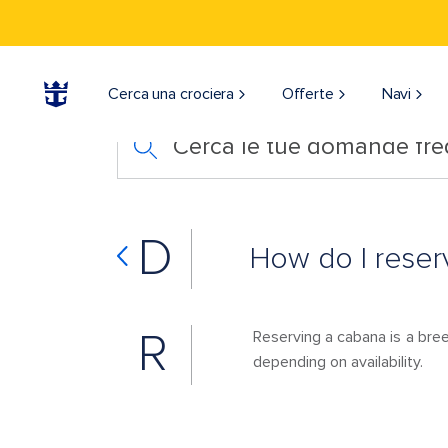
Cerca una crociera
Offerte
Navi
Cerca le tue domande fre
D
How do I reser
R
Reserving a cabana is a bre
depending on availability.