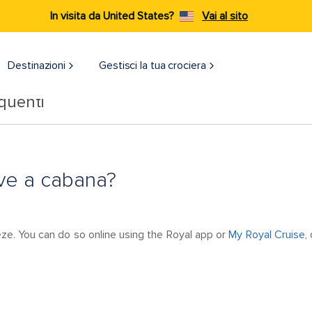
In visita da United States?
Vai al sito
Destinazioni​
Gestisci la tua crociera
quenti
ve a cabana?
eze. You can do so online using the Royal app or
My Royal Cruise
,