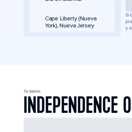
Si 
Cape Liberty (Nueva
pro
York), Nueva Jersey
y s
Tu barco:
INDEPENDENCE O