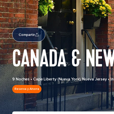
Compartir
CANADA & NEW
9 Noches
•
Cape Liberty (Nueva York), Nueva Jersey
•
I
Reserva y Ahorra