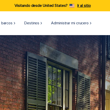
Visitando desde United States?
Ir al sitio
 barcos
Destinos
Administrar mi crucero