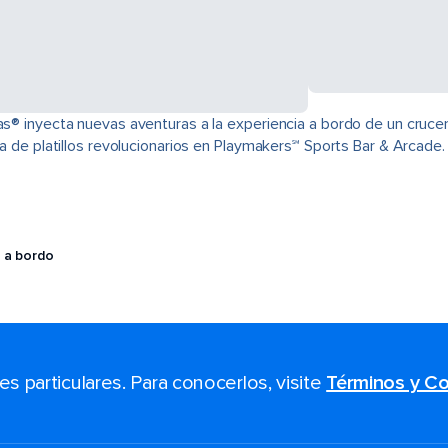
eas® inyecta nuevas aventuras a la experiencia a bordo de un cruce
ta de platillos revolucionarios en Playmakers℠ Sports Bar & Arcade.
 a bordo
 particulares. Para conocerlos, visite
Términos y Co