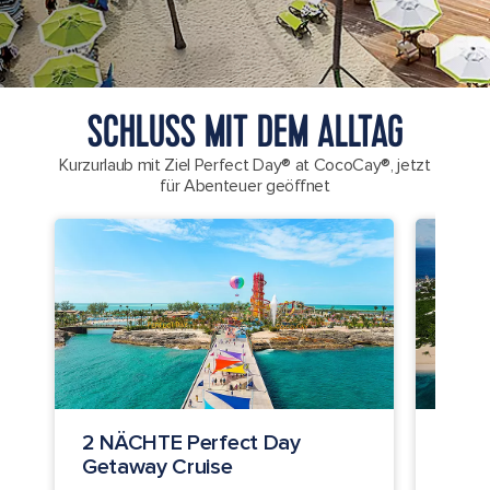
SCHLUSS MIT DEM ALLTAG
Kurzurlaub mit Ziel Perfect Day® at CocoCay®, jetzt
für Abenteuer geöffnet
2 NÄCHTE Perfect Day
4 NÄ
Getaway Cruise
Coco