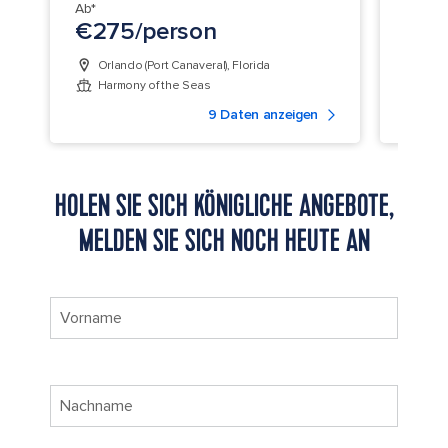
Ab*
Ab*
€275/person
€28
Orlando (Port Canaveral), Florida
Fort
Harmony of the Seas
Jew
9 Daten anzeigen
HOLEN SIE SICH KÖNIGLICHE ANGEBOTE,
MELDEN SIE SICH NOCH HEUTE AN