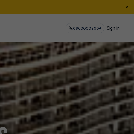
Sign in
08000002604