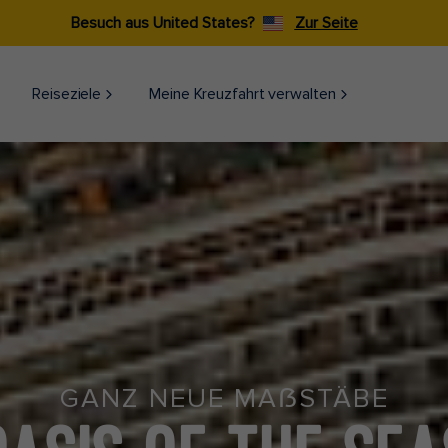
Besuch aus United States?
Zur Seite
Reiseziele​
Meine Kreuzfahrt verwalten
GANZ NEUE MAẞSTÄBE