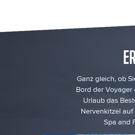
E
Ganz gleich, ob 
Bord der Voyager o
Urlaub das Best
Nervenkitzel au
Spa and F