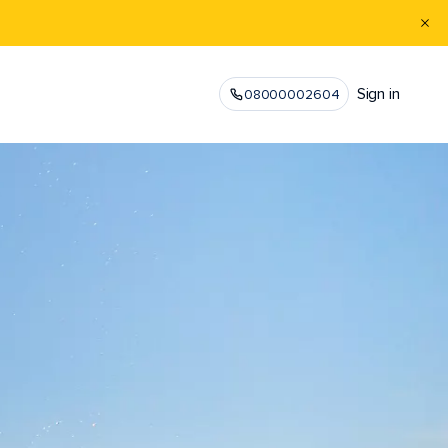
Sign in
08000002604