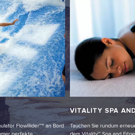
VITALITY SPA AN
ulator FlowRider℠* an Bord
Tauchen Sie rundum erneue
immer perfekte
dem Vitality℠ Spa and Fitn