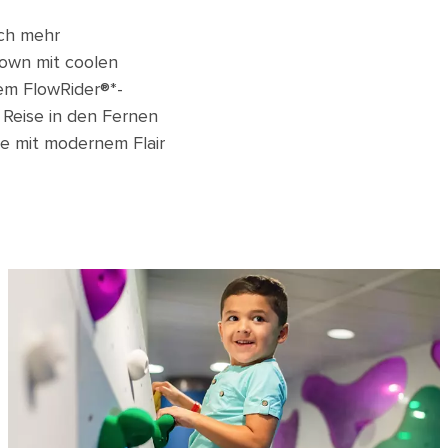
och mehr
down mit coolen
dem FlowRider®*-
 Reise in den Fernen
hte mit modernem Flair