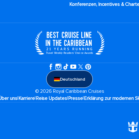
Konferenzen, Incentives & Charte
Deutschland
© 2026 Royal Caribbean Cruises
|
|
|
|
Über uns
Karriere​
Reise Updates​
Presse
Erklärung zur modernen Sk