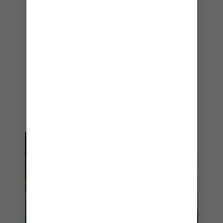
soient vos besoins
spécifiques.
PRÊT POUR VOTRE SÉJOUR
Tout le confort que vous pourriez
attendre de vos vacances.