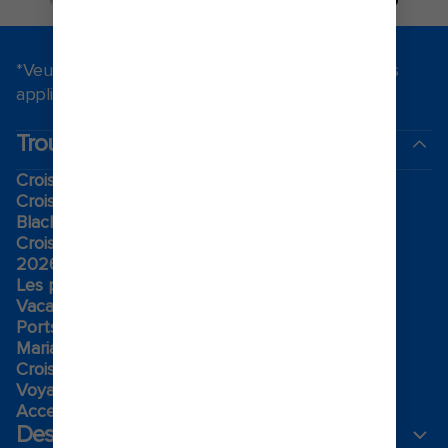
*Veuillez consulter toutes les conditions générales
applicables aux promotions
ici.
.
Trouvez votre croisière
Croisières de dernière minute
Croisières de week-end
Black Friday et Cyber Monday
Croisières de vacances
2026-2027 croisières
Les plus grands navires de croisière
Vacances en famille
Ports de croisière à proximité
Mariages Royal
Croisières thématiques
Voyage de groupe​
Accessibilité à bord​
Destinations