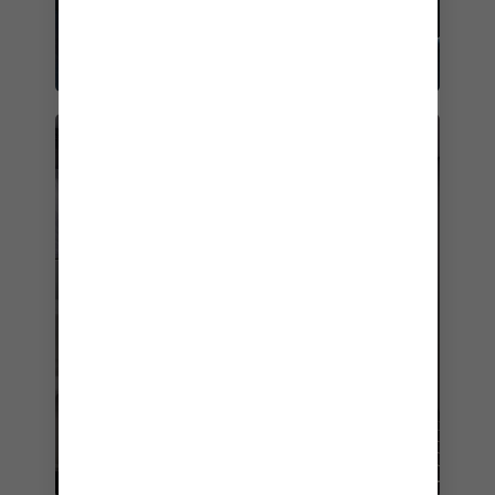
SERVICE EN CABINE 24/24H
Cédez à vos envies nocturnes.
SERVICE DE NETTOYAGE QUOTIDIEN
De beaux rêves se profilent à l'horizon.