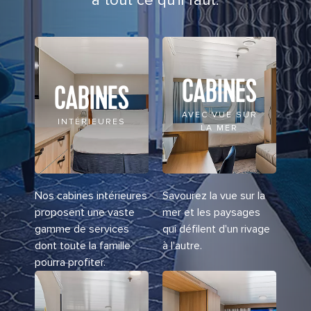
a tout ce qu'il faut.
CABINES
CABINES
AVEC VUE SUR
INTÉRIEURES
LA MER
Nos cabines intérieures
Savourez la vue sur la
proposent une vaste
mer et les paysages
gamme de services
qui défilent d'un rivage
dont toute la famille
à l'autre.
pourra profiter.