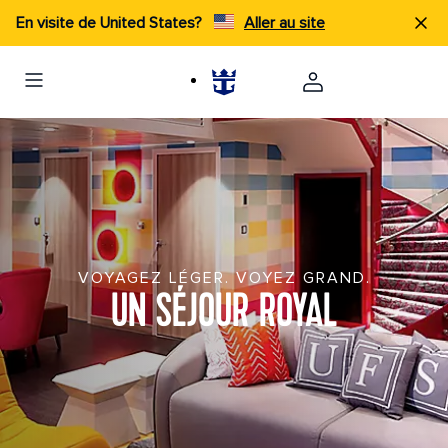
En visite de United States?
Aller au site
VOYAGEZ LÉGER. VOYEZ GRAND.
UN SÉJOUR ROYAL