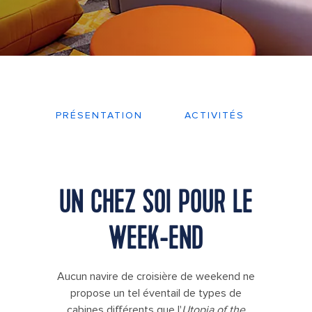
PRÉSENTATION
ACTIVITÉS
PLA
UN CHEZ SOI POUR LE
WEEK-END
Aucun navire de croisière de weekend ne
propose un tel éventail de types de
cabines différents que l'
Utopia of the