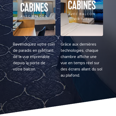
CABINES
CABINES
AVEC BALCON
AVEC BALCON
VIRTUEL
Revendiquez votre coin
Grâce aux dernières
de paradis en profitant
technologies, chaque
de la vue imprenable
chambre affiche une
depuis la porte de
vue en temps réel sur
votre balcon.
des écrans allant du sol
au plafond.