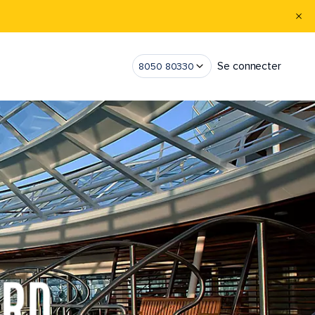
Se connecter
8050 80330
ORD