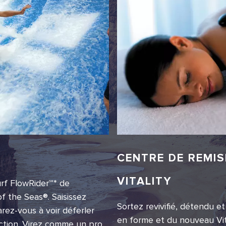
CENTRE DE REMIS
VITALITY
urf FlowRider℠* de
f the Seas®. Saisissez
Sortez revivifié, détendu e
rez-vous à voir déferler
en forme et du nouveau Vit
rection. Virez comme un pro