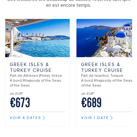
en est encore temps.
GREEK ISLES &
GREEK ISLES &
TURKEY CRUISE
TURKEY CRUISE
Part de
Athènes (Pirée), Grèce
Part de
Istanbul, Turquie
À bord
Rhapsody of the Seas
À bord
Rhapsody of the Seas
of the Seas
of the Seas
de EUR*
de EUR*
€673
€689
VOIR 4 DATES
VOIR 1 DATE