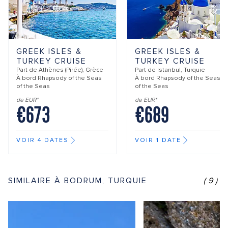
GREEK ISLES &
GREEK ISLES &
TURKEY CRUISE
TURKEY CRUISE
Part de
Athènes (Pirée), Grèce
Part de
Istanbul, Turquie
À bord
Rhapsody of the Seas
À bord
Rhapsody of the Seas
of the Seas
of the Seas
de EUR*
de EUR*
€673
€689
VOIR 4 DATES
VOIR 1 DATE
SIMILAIRE À BODRUM, TURQUIE
(9)