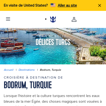
En visite de United States?
Aller au site
BAIN DE SOLEIL
DÉLICES TURCS
Accueil
|
Destinations
|
Bodrum, Turquie
CROISIÈRE À DESTINATION DE
BODRUM, TURQUIE
Lorsque l'histoire et la culture turques rencontrent les eaux
bleues de la mer Égée, des choses magiques sont vouées à