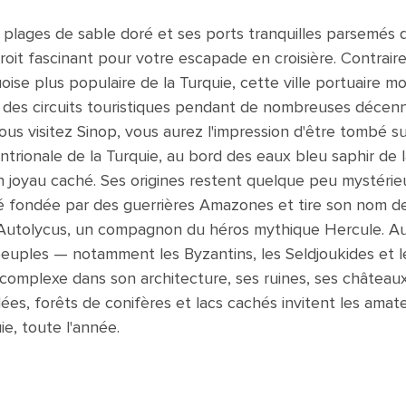
 plages de sable doré et ses ports tranquilles parsemés 
roit fascinant pour votre escapade en croisière. Contrai
ise plus populaire de la Turquie, cette ville portuaire mo
rt des circuits touristiques pendant de nombreuses décenn
vous visitez Sinop, vous aurez l'impression d'être tombé s
entrionale de la Turquie, au bord des eaux bleu saphir de 
un joyau caché. Ses origines restent quelque peu mystérie
té fondée par des guerrières Amazones et tire son nom de
à Autolycus, un compagnon du héros mythique Hercule. Au 
peuples — notamment les Byzantins, les Seldjoukides et l
 complexe dans son architecture, ses ruines, ses château
lées, forêts de conifères et lacs cachés invitent les amat
ie, toute l'année.