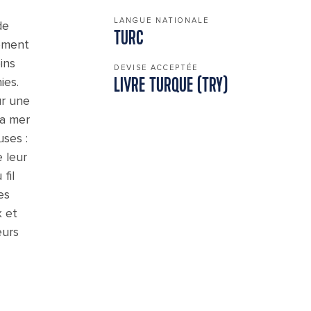
LANGUE NATIONALE
de
TURC
rement
ins
DEVISE ACCEPTÉE
ies.
LIVRE TURQUE (TRY)
ur une
la mer
uses :
 leur
fil
es
x et
eurs