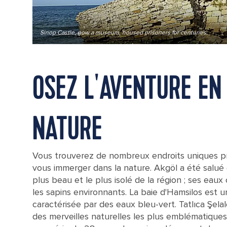
Sinop Castle, now a museum, housed prisoners for centuries.
OSEZ L'AVENTURE EN
NATURE
Vous trouverez de nombreux endroits uniques p
vous immerger dans la nature. Akgöl a été salué
plus beau et le plus isolé de la région ; ses eaux c
les sapins environnants. La baie d'Hamsilos est u
caractérisée par des eaux bleu-vert. Tatlıca Şelale
des merveilles naturelles les plus emblématique