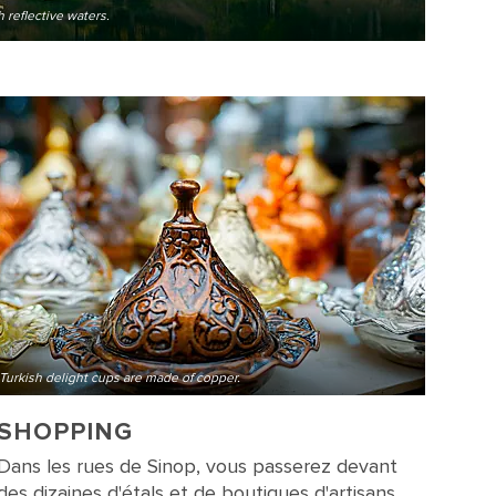
 reflective waters.
Turkish delight cups are made of copper.
SHOPPING
Dans les rues de Sinop, vous passerez devant
des dizaines d'étals et de boutiques d'artisans