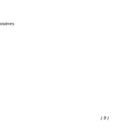
oisières
(9)