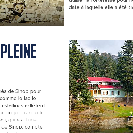
utiliser la forteresse pour 
date à laquelle elle a été 
Sinop Castle, now a museum, housed 
 PLEINE
rès de Sinop pour
 comme le lac le
ristallines reflètent
ne crique tranquille
si, qui est l'une
s de Sinop, compte