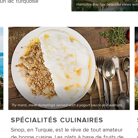
un lac turquoise
Hamsilos Bay has beautiful views with
Try manti, meat dumplings served with a yogurt sauce and walnuts.
SPÉCIALITÉS CULINAIRES
Sinop, en Turquie, est le rêve de tout amateur
de bonne cuisine. Les plats à base de fruits de