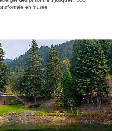
héberger des prisonniers jusqu'en 1999,
transformée en musée.
prisoners for centuries.