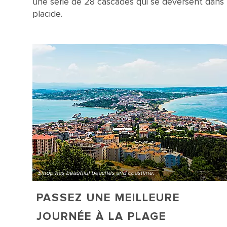
une série de 28 cascades qui se déversent dans 
Hamsilos Bay has beautiful views with reflective waters.
placide.
Sinop has beautiful beaches and coastline.
PASSEZ UNE MEILLEURE
JOURNÉE À LA PLAGE