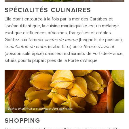
SPÉCIALITÉS CULINAIRES
L'île étant entourée à la fois par la mer des Caraïbes et
l'océan Atlantique, la cuisine martiniquaise est un mélange
exotique d'influences africaines, françaises et créoles.
Goûtez aux fameux
accras de morue
(beignets de poisson),
le
matautou de crabe
(crabe farci) ou le
féroce d'avocat
(poisson salé épicé) dans les restaurants de Fort-de-France,
situés pour la plupart près de la Porte d'Afrique.
Basket of starfruit in a market in Fort de France
SHOPPING