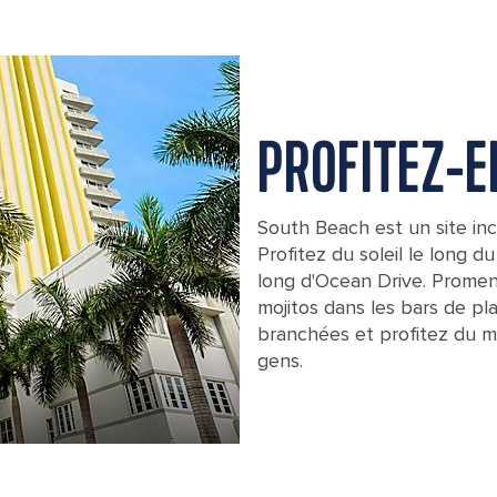
PROFITEZ-E
South Beach est un site in
Profitez du soleil le long d
long d'Ocean Drive. Promen
mojitos dans les bars de pl
branchées et profitez du mei
gens.
Art Deco Hotels Collins Avenue, Miam