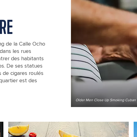
URE
ng de la Calle Ocho
dans les rues
trer des habitants
os. De ses statues
 de cigares roulés
 quartier est des
Older Men Close Up Smoking Cuban Ci