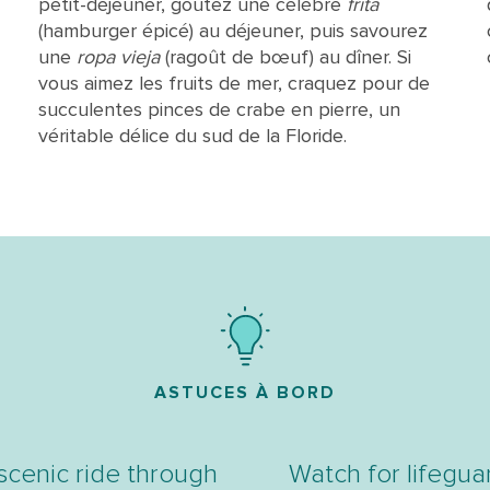
petit-déjeuner, goûtez une célèbre
frita
(hamburger épicé) au déjeuner, puis savourez
une
ropa vieja
(ragoût de bœuf) au dîner. Si
vous aimez les fruits de mer, craquez pour de
succulentes pinces de crabe en pierre, un
véritable délice du sud de la Floride.
ASTUCES À BORD
 scenic ride through
Watch for lifeguar