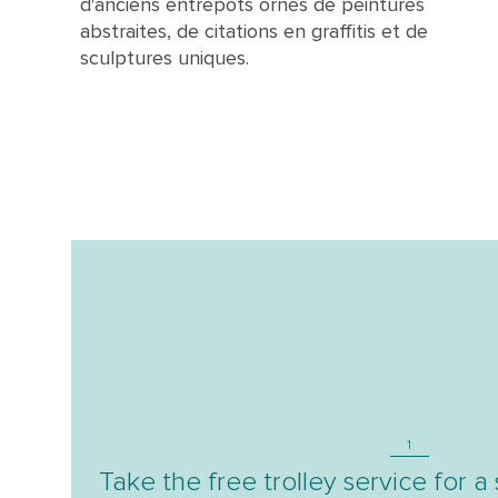
d'anciens entrepôts ornés de peintures
abstraites, de citations en graffitis et de
sculptures uniques.
1
Take the free trolley service for a