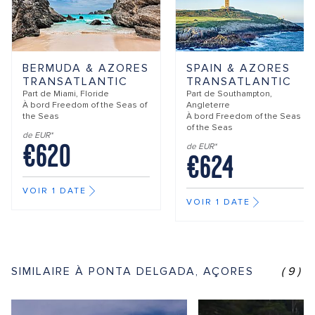
BERMUDA & AZORES
SPAIN & AZORES
TRANSATLANTIC
TRANSATLANTIC
Part de
Miami, Floride
Part de
Southampton,
À bord
Freedom of the Seas of
Angleterre
the Seas
À bord
Freedom of the Seas
of the Seas
de EUR*
€620
de EUR*
€624
VOIR 1 DATE
VOIR 1 DATE
SIMILAIRE À PONTA DELGADA, AÇORES
(9)