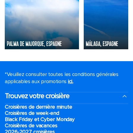
PALMA DE MAJORQUE, ESPAGNE
MÁLAGA, ESPAGNE
*Veuillez consulter toutes les conditions générales
applicables aux promotions
ici.
.
Trouvez votre croisière
Croisières de dernière minute
Croisières de week-end
Black Friday et Cyber Monday
Croisières de vacances
2026-2027 croisières