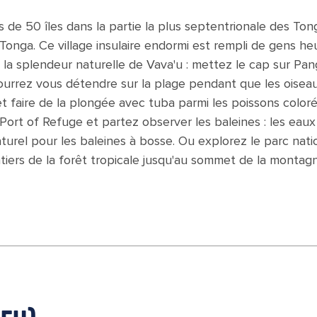
 de 50 îles dans la partie la plus septentrionale des Ton
Tonga. Ce village insulaire endormi est rempli de gens he
la splendeur naturelle de Vava'u : mettez le cap sur Pang
pourrez vous détendre sur la plage pendant que les oisea
et faire de la plongée avec tuba parmi les poissons color
le Port of Refuge et partez observer les baleines : les eaux
turel pour les baleines à bosse. Ou explorez le parc nati
tiers de la forêt tropicale jusqu'au sommet de la montag