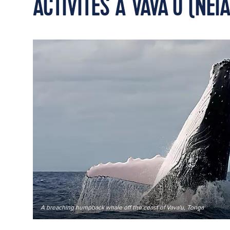
ACTIVITÉS À VAVA'U (NEI
A breaching humpback whale off the coast of Vava'u, Tonga