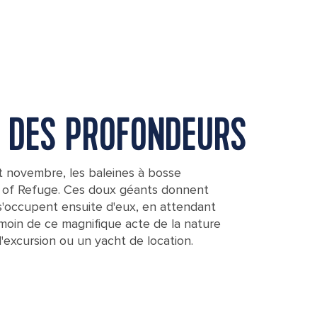
S DES PROFONDEURS
t novembre, les baleines à bosse
t of Refuge. Ces doux géants donnent
 s'occupent ensuite d'eux, en attendant
émoin de ce magnifique acte de la nature
'excursion ou un yacht de location.
oast of Vava'u, Tonga