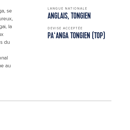
LANGUE NATIONALE
ga, se
ANGLAIS, TONGIEN
ureux,
ai, la
DEVISE ACCEPTÉE
ux
PAʻANGA TONGIEN (TOP)
és du
onal
ne au