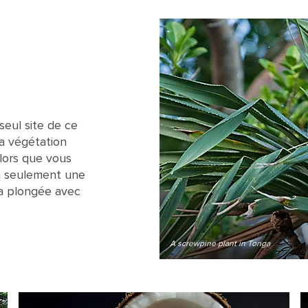
 seul site de ce
la végétation
lors que vous
 à seulement une
 la plongée avec
A screwpine plant in Tonga