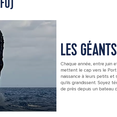
AFU)
LES GÉANT
Chaque année, entre juin e
mettent le cap vers le Por
naissance à leurs petits et
qu'ils grandissent. Soyez t
de près depuis un bateau d
A breaching humpback whale off the c