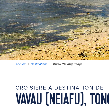
Accueil
|
Destinations
|
Vavau (Neiafu), Tonga
CROISIÈRE À DESTINATION DE
VAVAU (NEIAFU), TON