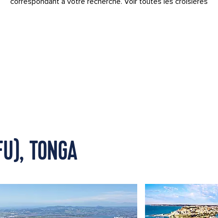
correspondant à votre recherche.
Voir toutes les croisières
FU), TONGA