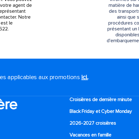
votre agent de
matière de h
représentant
des transport
ontacter. Notre
ainsi que 
est le
procédures co
622.
présentant un
disponibles
d'embarquement
ales applicables aux promotions
ici.
.
ère
Croisières de dernière minute
Black Friday et Cyber Monday
2026-2027 croisières
Vacances en famille