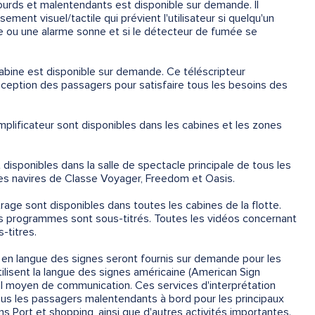
ourds et malentendants est disponible sur demande. Il
ent visuel/tactile qui prévient l'utilisateur si quelqu'un
one ou une alarme sonne et si le détecteur de fumée se
abine est disponible sur demande. Ce téléscripteur
ception des passagers pour satisfaire tous les besoins des
lificateur sont disponibles dans les cabines et les zones
isponibles dans la salle de spectacle principale de tous les
 les navires de Classe Voyager, Freedom et Oasis.
age sont disponibles dans toutes les cabines de la flotte.
ins programmes sont sous-titrés. Toutes les vidéos concernant
-titres.
 en langue des signes seront fournis sur demande pour les
lisent la langue des signes américaine (American Sign
 moyen de communication. Ces services d'interprétation
ous les passagers malentendants à bord pour les principaux
s Port et shopping, ainsi que d'autres activités importantes.