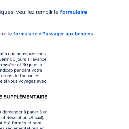
ues, veuillez remplir le
formulaire
plir le
formulaire « Passager aux besoins
afin que nous puissions
enir 60 jours à l'avance
roisière et 30 jours à
andicap pendant votre
erons de fournir les
ce si vous voyagez avec
E SUPPLÉMENTAIRE
à demander à parler à un
t Resolution Official).
t été formés et sont
les réglementations en