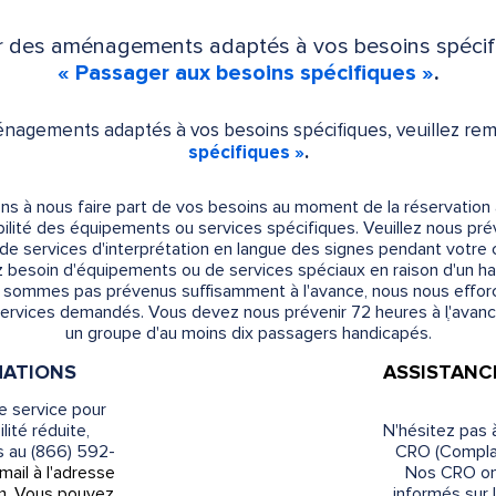
ir des aménagements adaptés à vos besoins spécifiq
« Passager aux besoins spécifiques »
.
énagements adaptés à vos besoins spécifiques, veuillez rem
spécifiques »
.
 à nous faire part de vos besoins au moment de la réservation 
ibilité des équipements ou services spécifiques. Veuillez nous prév
de services d'interprétation en langue des signes pendant votre c
ez besoin d'équipements ou de services spéciaux en raison d'un h
ne sommes pas prévenus suffisamment à l'avance, nous nous efforc
ervices demandés. Vous devez nous prévenir 72 heures à lְ'avan
un groupe d'au moins dix passagers handicapés.
MATIONS
ASSISTANC
e service pour
ité réduite,
N'hésitez pas 
 au (866) 592-
CRO (Complain
mail à l'adresse
Nos CRO on
m. Vous pouvez
informés sur 