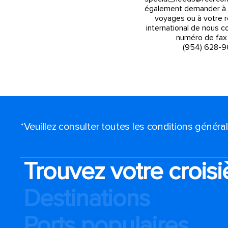
également demander à 
voyages ou à votre 
international de nous c
numéro de fax 
(954) 628-9
*Veuillez consulter toutes les conditions génér
Trouvez votre croisi
Destinations
Ports populaires