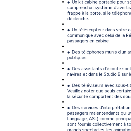
Un kit cabine portable pour s
●
comprend un système d'avertissem
frappe à la porte, si le téléph
déclenche.
Un téléscripteur dans votre c
●
communique avec celui de la Ré
passagers en cabine.
Des téléphones munis d'un amp
●
publiques.
Des assistants d'écoute sont d
●
navires et dans le Studio B sur
Des téléviseurs avec sous-titr
●
Veuillez noter que seuls certa
la sécurité comportent des sous
Des services d'interprétation
●
passagers malentendants qui uti
Language, ASL) comme principal
sont fournis collectivement à t
grands spectacles, les animation