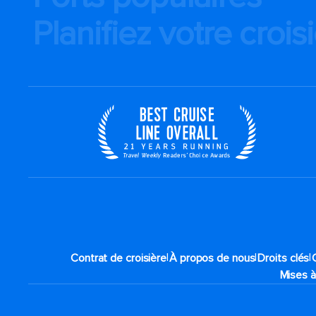
Planifiez votre crois
|
|
|
Contrat de croisière
À propos de nous
Droits clés
Mises à