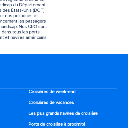
andicap du Département
s des États-Unis (DOT),
sur nos politiques et
ncernant les passagers
 handicap. Nos CRO sont
 dans tous les ports
 et navires américains.
Croisières de week-end
Croisières de vacances
Les plus grands navires de croisière
Ports de croisière à proximité