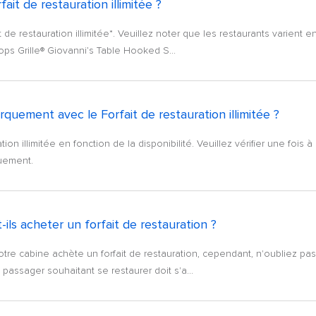
ait de restauration illimitée ?
t de restauration illimitée*. Veuillez noter que les restaurants varient
ops Grille® Giovanni’s Table Hooked S...
arquement avec le Forfait de restauration illimitée ?
ion illimitée en fonction de la disponibilité. Veuillez vérifier une fois 
quement.
ils acheter un forfait de restauration ?
otre cabine achète un forfait de restauration, cependant, n'oubliez pas
assager souhaitant se restaurer doit s'a...