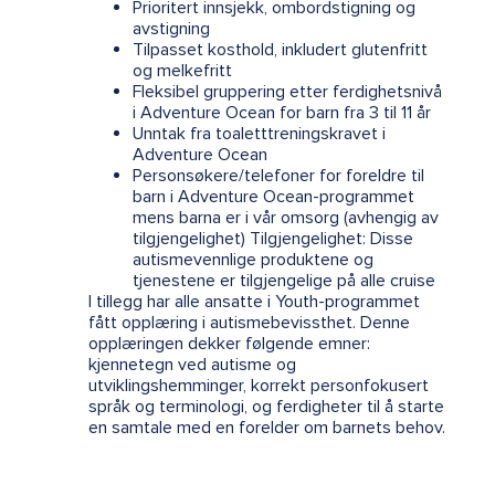
Prioritert innsjekk, ombordstigning og
avstigning
Tilpasset kosthold, inkludert glutenfritt
og melkefritt
Fleksibel gruppering etter ferdighetsnivå
i Adventure Ocean for barn fra 3 til 11 år
Unntak fra toaletttreningskravet i
Adventure Ocean
Personsøkere/telefoner for foreldre til
barn i Adventure Ocean-programmet
mens barna er i vår omsorg (avhengig av
tilgjengelighet) Tilgjengelighet: Disse
autismevennlige produktene og
tjenestene er tilgjengelige på alle cruise
I tillegg har alle ansatte i Youth-programmet
fått opplæring i autismebevissthet. Denne
opplæringen dekker følgende emner:
kjennetegn ved autisme og
utviklingshemminger, korrekt personfokusert
språk og terminologi, og ferdigheter til å starte
en samtale med en forelder om barnets behov.