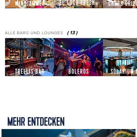
EL LOCO FRESH
WINDJAMMER
CHOPS GRI
®
(
13
)
ALLE
BARS UND LOUNGES
TRELLIS BAR
BOLEROS
SOLARIUM 
MEHR ENTDECKEN