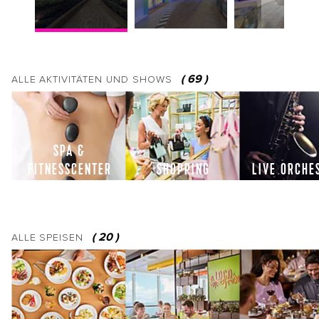
(
69
)
ALLE
AKTIVITÄTEN UND SHOWS
SPA &
FITNESSCENTER
SHOPPING
LIVE ORCHE
(
20
)
ALLE
SPEISEN