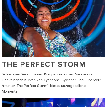
THE PERFECT STORM
Schnappen Sie sich einen Kumpel und düsen Sie die drei
Decks hohen Kurven von Typhoon℠, Cyclone℠ und Supercell℠
hinunter. The Perfect Storm℠ bietet unvergessliche
Momente.