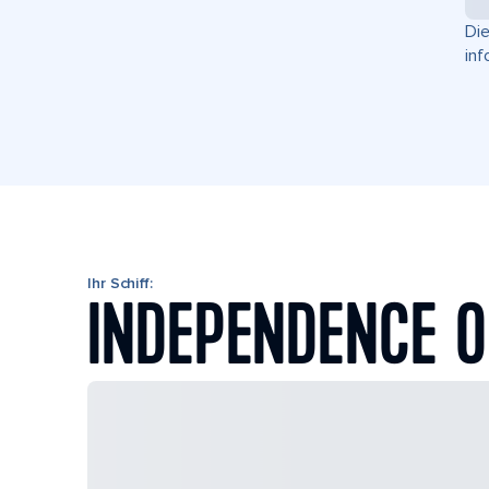
Die
inf
Ihr Schiff:
INDEPENDENCE O