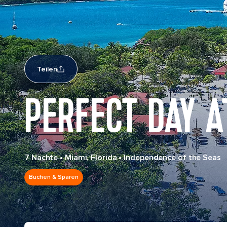
Teilen
PERFECT DAY A
7 Nächte
•
Miami, Florida
•
Independence of the Seas
Buchen & Sparen