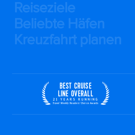
Reiseziele
Beliebte Häfen
Kreuzfahrt planen