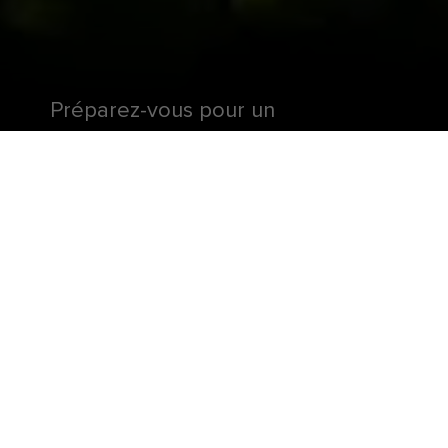
Préparez-vous pour un
explorathon inoubliable à bord du
Radiance of the Seas®.
Passez plus de temps dans les destinations
époustouflantes des Caraïbes à bord d'un navire
pensé pour l'exploration. Le Radiance of the Seas®
est parfait pour profiter du soleil sous les
tropiques. Entre deux aventures à terre,
détendez-vous au bord de la piscine en profitant
de la vue, faites travailler vos muscles sur le mur
d'escalade et reprenez en chœur les airs de
performances spectaculaires à bord.