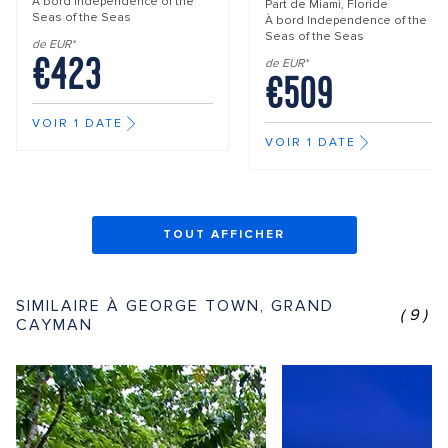
À bord
Independence of the
Part de
Miami, Floride
Seas of the Seas
À bord
Independence of the
Seas of the Seas
de EUR*
€423
de EUR*
€509
VOIR 1 DATE
VOIR 1 DATE
TOUT AFFICHER
SIMILAIRE À GEORGE TOWN, GRAND
(9)
CAYMAN