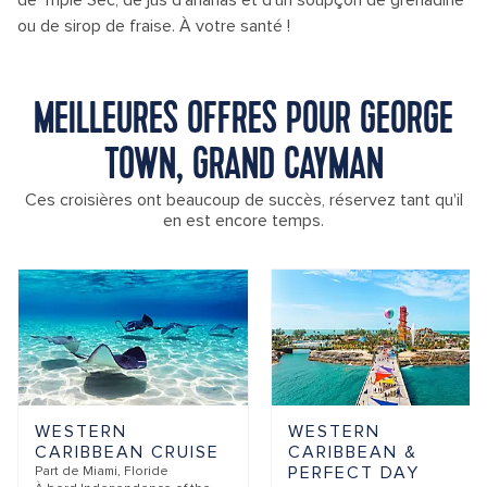
de Triple Sec, de jus d'ananas et d'un soupçon de grenadine
ou de sirop de fraise. À votre santé !
MEILLEURES OFFRES POUR GEORGE
TOWN, GRAND CAYMAN
Ces croisières ont beaucoup de succès, réservez tant qu'il
en est encore temps.
WESTERN
WESTERN
CARIBBEAN CRUISE
CARIBBEAN &
PERFECT DAY
Part de
Miami, Floride