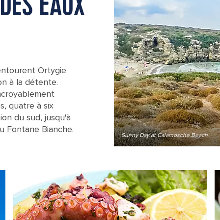
 DES EAUX
entourent Ortygie
on à la détente.
 incroyablement
s, quatre à six
ion du sud, jusqu'à
ou Fontane Bianche.
Sunny Day at Calamosche Beach