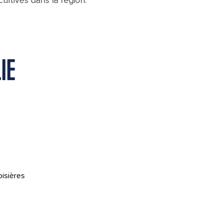
cultivés dans la région.
IE
oisières