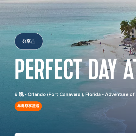
分享
PERFECT DAY A
9 晚
•
Orlando (Port Canaveral), Florida
•
Adventure of
早鳥尊享禮遇