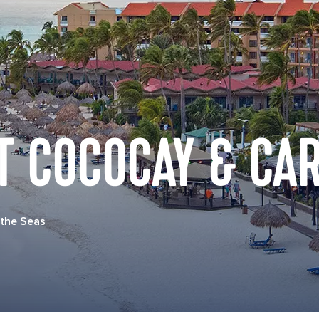
T COCOCAY & CA
 the Seas