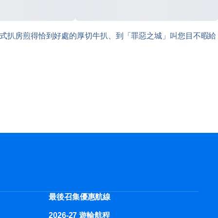
e 美式扒房煎得恰到好處的厚切牛扒、到「罪惡之城」叫您目不暇給
最後召集優惠航線
2026-27 遊輪航程