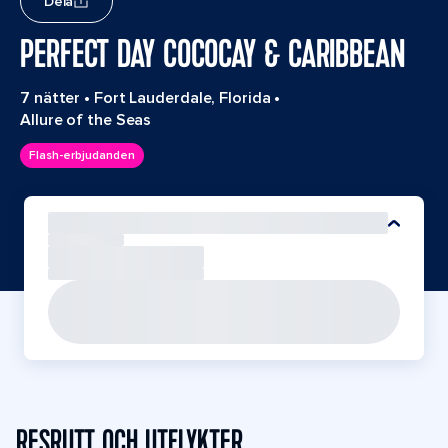
Dela
PERFECT DAY COCOCAY & CARIBBEAN
7 nätter
•
Fort Lauderdale, Florida
•
Allure of the Seas
Flash-erbjudanden
RESRUTT OCH UTFLYKTER