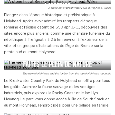
L'HISTOIRE
A stone hut at Breakwater Park in Holyhead, Wales
Plongez dans l'époque historique et préhistorique à
Holyhead. Après avoir admiré les remparts d'époque
romaine et l'église datant de 550 apr. J.-C., découvrez des
sites encore plus anciens, comme une chambre funéraire du
néolithique à Trefignath, à 2,5 km environ à l'extérieur de la
ville, et un groupe d'habitations de l'Âge de Bronze sur la
pente sud du mont Holyhead.
FAITES LE PLEIN DE NATURE
The view of Holyhead and the harbor from the top of Holyhead mountain
Le Breakwater Country Park de Holyhead en offre pour tous
les goûts. Admirez la faune sauvage et les vestiges
industriels, puis explorez la Rocky Coast et le lac Llyn
Llwynog. Le parc vous donne accès à l'île de South Stack et
au mont Holyhead, l'endroit idéal pour une balade en famille.
The South Stack Lighthouse in Wales