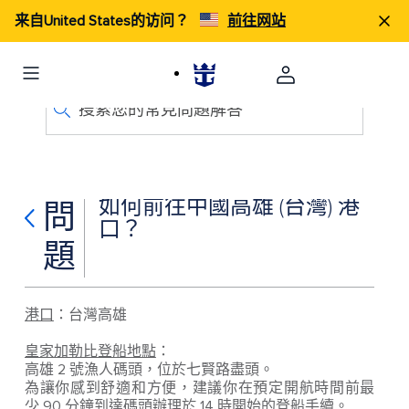
来自United States的访问？
前往网站
搜索您的常見問題解答
如何前往中國高雄 (台灣) 港
問
口？
題
港口
：台灣高雄
皇家加勒比登船地點
：
高雄 2 號漁人碼頭，位於七賢路盡頭。
為讓你感到舒適和方便，建議你在預定開航時間前最
少 90 分鐘到達碼頭辦理於 14 時開始的登船手續。