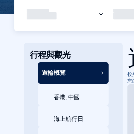
行程與觀光
遊輪概覽
投
忘
香港, 中國
海上航行日