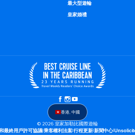
最大型遊輪
皇家婚禮
香港, 中國
© 2026 皇家加勒比國際遊輪
|
|
|
|
和最終用戶許可協議
乘客權利法案
行程更新
新聞中心
Unsolicit