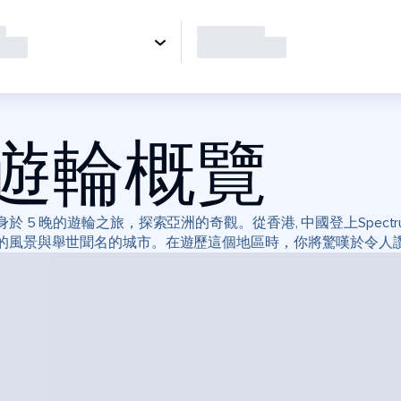
遊輪概覽
身於 5 晚的遊輪之旅，探索亞洲的奇觀。從香港, 中國登上Spectru
的風景與舉世聞名的城市。在遊歷這個地區時，你將驚嘆於令人