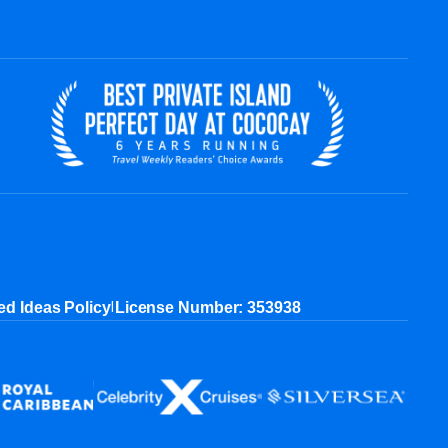
|
ed Ideas Policy
License Number: 353938