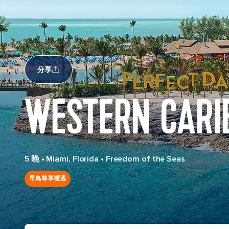
分享
WESTERN CARI
5 晚
•
Miami, Florida
•
Freedom of the Seas
早鳥尊享禮遇